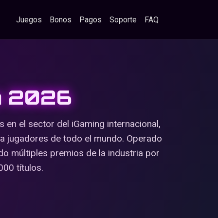
Juegos
Bonos
Pagos
Soporte
FAQ
ta 2026
n el sector del iGaming internacional,
ra jugadores de todo el mundo. Operado
 múltiples premios de la industria por
00 títulos.