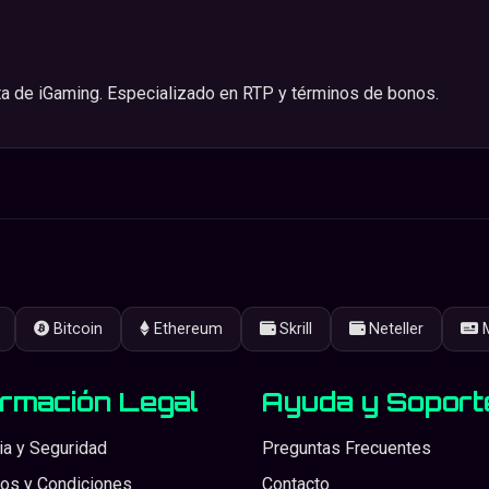
sta de iGaming. Especializado en RTP y términos de bonos.
Bitcoin
Ethereum
Skrill
Neteller
M
ormación Legal
Ayuda y Soport
ia y Seguridad
Preguntas Frecuentes
os y Condiciones
Contacto