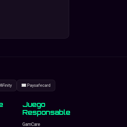
iFinity
Paysafecard
e
Juego
Responsable
GamCare